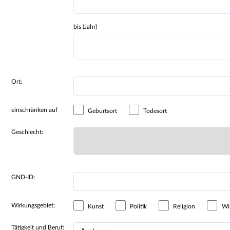
bis (Jahr)
Ort:
einschränken auf
Geburtsort
Todesort
Geschlecht:
GND-ID:
Wirkungsgebiet:
Kunst
Politik
Religion
Wir
Tätigkeit und Beruf: