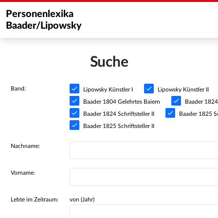
Personenlexika
Baader/Lipowsky
Suche
Band:
Lipowsky Künstler I
Lipowsky Künstler II
Baader 1804 Gelehrtes Baiern
Baader 1824 S
Baader 1824 Schriftsteller II
Baader 1825 Sch
Baader 1825 Schriftsteller II
Nachname:
Vorname:
Lebte im Zeitraum:
von (Jahr)