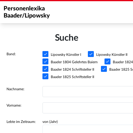
Personenlexika
Baader/Lipowsky
Suche
Band:
Lipowsky Künstler I
Lipowsky Künstler II
Baader 1804 Gelehrtes Baiern
Baader 1824 S
Baader 1824 Schriftsteller II
Baader 1825 Sch
Baader 1825 Schriftsteller II
Nachname:
Vorname:
Lebte im Zeitraum:
von (Jahr)