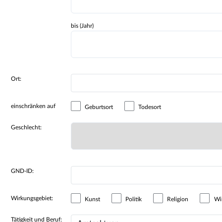
bis (Jahr)
Ort:
einschränken auf
Geburtsort
Todesort
Geschlecht:
GND-ID:
Wirkungsgebiet:
Kunst
Politik
Religion
Wir
Tätigkeit und Beruf: