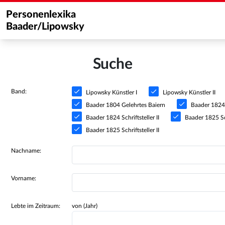
Personenlexika
Baader/Lipowsky
Suche
Band:
Lipowsky Künstler I
Lipowsky Künstler II
Baader 1804 Gelehrtes Baiern
Baader 1824 S
Baader 1824 Schriftsteller II
Baader 1825 Sch
Baader 1825 Schriftsteller II
Nachname:
Vorname:
Lebte im Zeitraum:
von (Jahr)