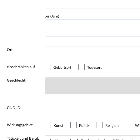
bis (Jahr)
Ort:
einschränken auf
Geburtsort
Todesort
Geschlecht:
GND-ID:
Wirkungsgebiet:
Kunst
Politik
Religion
Wir
Tätigkeit und Beruf: