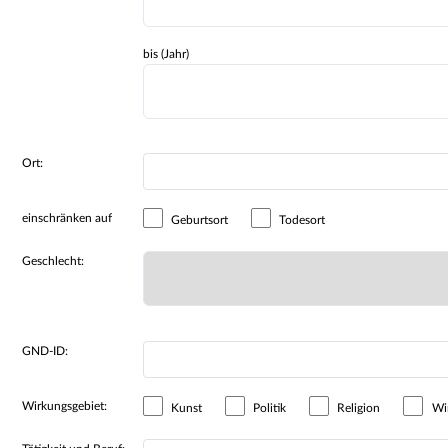
bis (Jahr)
Ort:
einschränken auf
Geburtsort
Todesort
Geschlecht:
GND-ID:
Wirkungsgebiet:
Kunst
Politik
Religion
Wir