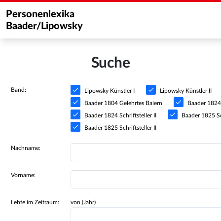
Personenlexika
Baader/Lipowsky
Suche
Band:
Lipowsky Künstler I
Lipowsky Künstler II
Baader 1804 Gelehrtes Baiern
Baader 1824 S
Baader 1824 Schriftsteller II
Baader 1825 Sch
Baader 1825 Schriftsteller II
Nachname:
Vorname:
Lebte im Zeitraum:
von (Jahr)