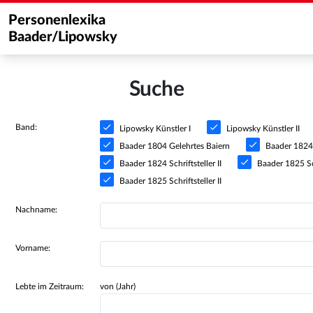
Personenlexika
Baader/Lipowsky
Suche
Band:
Lipowsky Künstler I
Lipowsky Künstler II
Baader 1804 Gelehrtes Baiern
Baader 1824 S
Baader 1824 Schriftsteller II
Baader 1825 Sch
Baader 1825 Schriftsteller II
Nachname:
Vorname:
Lebte im Zeitraum:
von (Jahr)