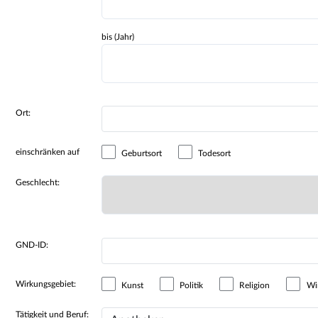
bis (Jahr)
Ort:
einschränken auf
Geburtsort
Todesort
Geschlecht:
GND-ID:
Wirkungsgebiet:
Kunst
Politik
Religion
Wir
Tätigkeit und Beruf: