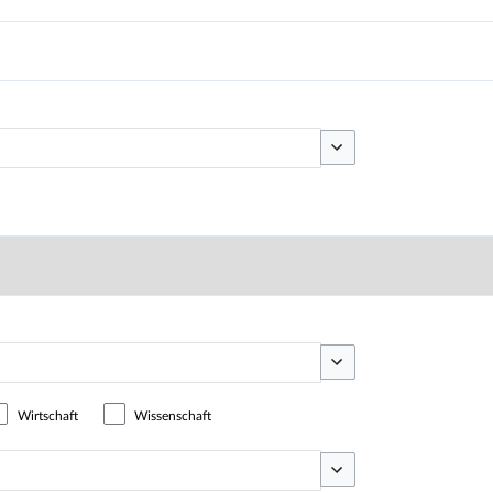
Optionen umschalten
Optionen umschalten
Wirtschaft
Wissenschaft
Optionen umschalten