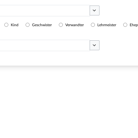
Optionen umschalten
Kind
Geschwister
Verwandter
Lehrmeister
Ehep
Optionen umschalten