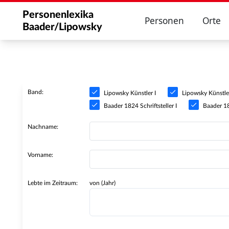
Personenlexika
Personen
Orte
Baader/Lipowsky
Band:
Lipowsky Künstler I
Lipowsky Künstler
Baader 1824 Schriftsteller I
Baader 182
Nachname:
Vorname:
Lebte im Zeitraum:
von (Jahr)