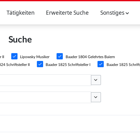
Tätigkeiten
Erweiterte Suche
Sonstiges
Suche
 II
Lipowsky Musiker
Baader 1804 Gelehrtes Baiern
4 Schriftsteller II
Baader 1825 Schriftsteller I
Baader 1825 Schriftst
Optionen umschalten
Optionen umschalten