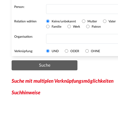
Person:
Relation wählen
Keine/unbekannt
Mutter
Vater
Familie
Werk
Patron
Organisation:
Verknüpfung:
UND
ODER
OHNE
Suche
Suche mit multiplen Verknüpfungsmöglichkeiten
Suchhinweise