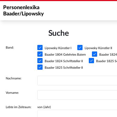
Personenlexika
Baader/Lipowsky
Suche
Band:
Lipowsky Künstler I
Lipowsky Künstler II
Baader 1804 Gelehrtes Baiern
Baader 1824 S
Baader 1824 Schriftsteller II
Baader 1825 Sch
Baader 1825 Schriftsteller II
Nachname:
Vorname:
Lebte im Zeitraum:
von (Jahr)