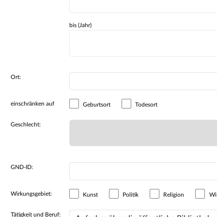
bis (Jahr)
Ort:
einschränken auf
Geburtsort
Todesort
Geschlecht:
GND-ID:
Wirkungsgebiet:
Kunst
Politik
Religion
Wir
Tätigkeit und Beruf: