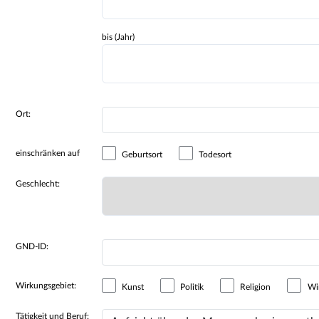
bis (Jahr)
Ort:
einschränken auf
Geburtsort
Todesort
Geschlecht:
GND-ID:
Wirkungsgebiet:
Kunst
Politik
Religion
Wir
Tätigkeit und Beruf: