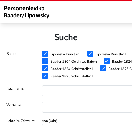
Personenlexika
Baader/Lipowsky
Suche
Band:
Lipowsky Künstler I
Lipowsky Künstler II
Baader 1804 Gelehrtes Baiern
Baader 1824 S
Baader 1824 Schriftsteller II
Baader 1825 Sch
Baader 1825 Schriftsteller II
Nachname:
Vorname:
Lebte im Zeitraum:
von (Jahr)