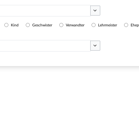
Optionen umschalten
Kind
Geschwister
Verwandter
Lehrmeister
Ehep
Optionen umschalten