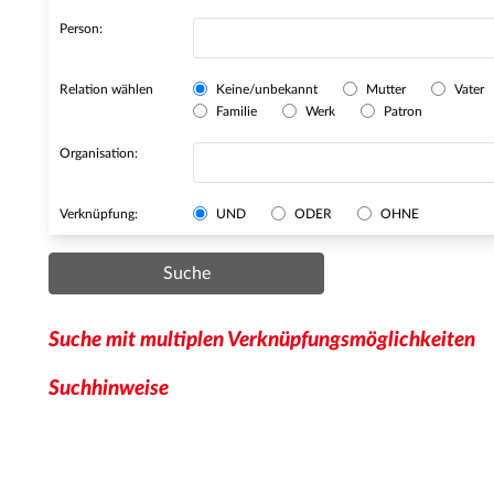
Person:
Relation wählen
Keine/unbekannt
Mutter
Vater
Familie
Werk
Patron
Organisation:
Verknüpfung:
UND
ODER
OHNE
Suche
Suche mit multiplen Verknüpfungsmöglichkeiten
Suchhinweise