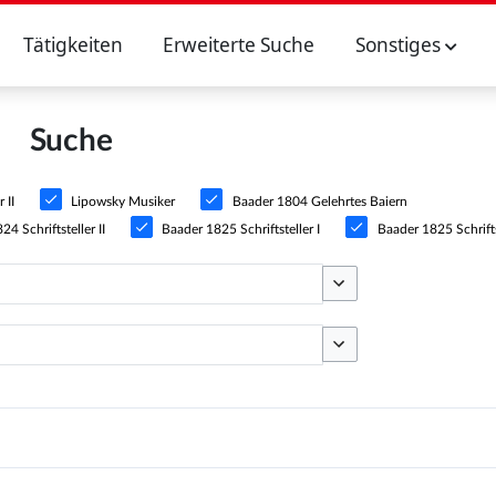
Tätigkeiten
Erweiterte Suche
Sonstiges
Suche
 II
Lipowsky Musiker
Baader 1804 Gelehrtes Baiern
4 Schriftsteller II
Baader 1825 Schriftsteller I
Baader 1825 Schriftst
Optionen umschalten
Optionen umschalten