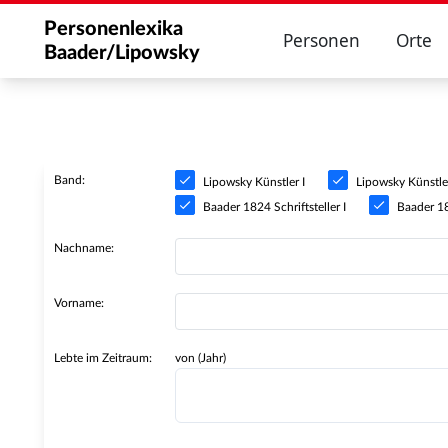
Personenlexika
Personen
Orte
Baader/Lipowsky
Band:
Lipowsky Künstler I
Lipowsky Künstler
Baader 1824 Schriftsteller I
Baader 182
Nachname:
Vorname:
Lebte im Zeitraum:
von (Jahr)