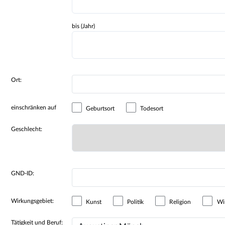
bis (Jahr)
Ort:
einschränken auf
Geburtsort
Todesort
Geschlecht:
GND-ID:
Wirkungsgebiet:
Kunst
Politik
Religion
Wir
Tätigkeit und Beruf: