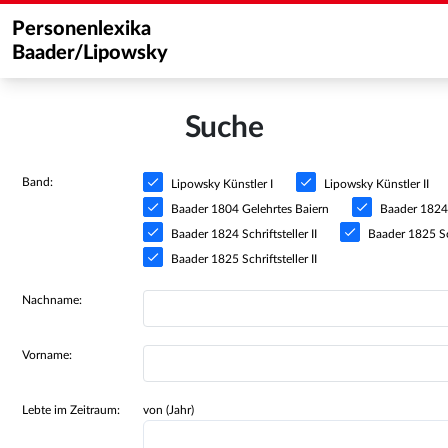
Personenlexika
Baader/Lipowsky
Suche
Band:
Lipowsky Künstler I
Lipowsky Künstler II
Baader 1804 Gelehrtes Baiern
Baader 1824 S
Baader 1824 Schriftsteller II
Baader 1825 Sch
Baader 1825 Schriftsteller II
Nachname:
Vorname:
Lebte im Zeitraum:
von (Jahr)