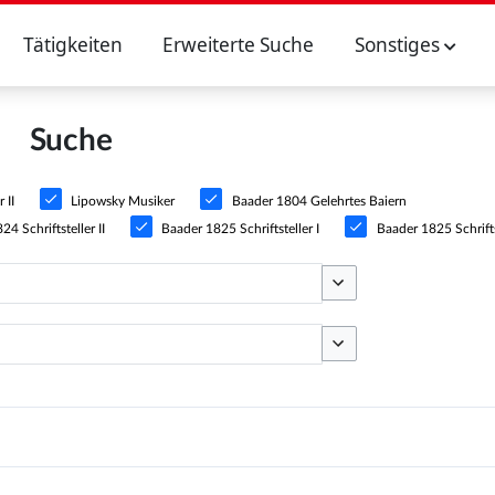
Tätigkeiten
Erweiterte Suche
Sonstiges
Suche
 II
Lipowsky Musiker
Baader 1804 Gelehrtes Baiern
4 Schriftsteller II
Baader 1825 Schriftsteller I
Baader 1825 Schriftst
Optionen umschalten
Optionen umschalten