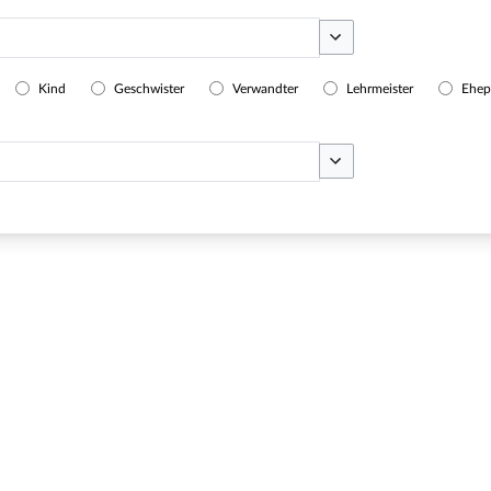
Optionen umschalten
Kind
Geschwister
Verwandter
Lehrmeister
Ehep
Optionen umschalten