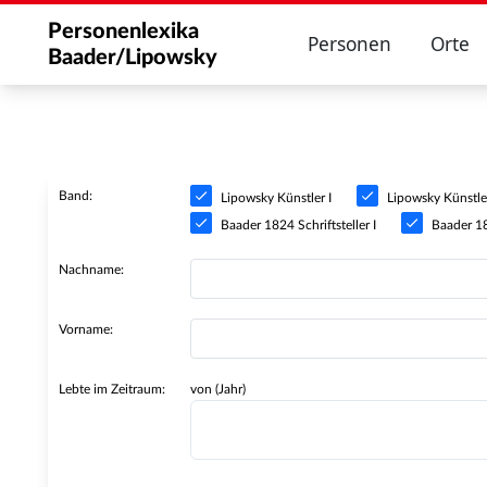
Personenlexika
Personen
Orte
Baader/Lipowsky
Band:
Lipowsky Künstler I
Lipowsky Künstler
Baader 1824 Schriftsteller I
Baader 182
Nachname:
Vorname:
Lebte im Zeitraum:
von (Jahr)