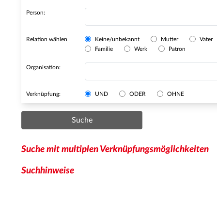
Person:
Relation wählen
Keine/unbekannt
Mutter
Vater
Familie
Werk
Patron
Organisation:
Verknüpfung:
UND
ODER
OHNE
Suche
Suche mit multiplen Verknüpfungsmöglichkeiten
Suchhinweise