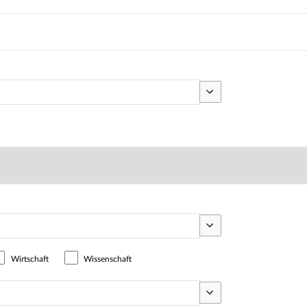
Optionen umschalten
Optionen umschalten
Wirtschaft
Wissenschaft
Optionen umschalten