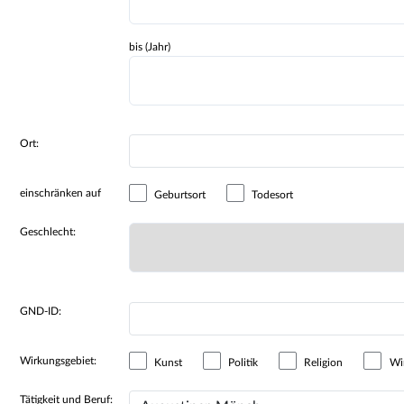
bis (Jahr)
Ort:
einschränken auf
Geburtsort
Todesort
Geschlecht:
GND-ID:
Wirkungsgebiet:
Kunst
Politik
Religion
Wir
Tätigkeit und Beruf: