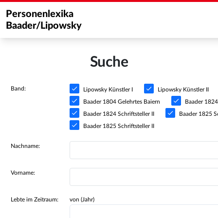
Personenlexika
Baader/Lipowsky
Suche
Band:
Lipowsky Künstler I
Lipowsky Künstler II
Baader 1804 Gelehrtes Baiern
Baader 1824 S
Baader 1824 Schriftsteller II
Baader 1825 Sch
Baader 1825 Schriftsteller II
Nachname:
Vorname:
Lebte im Zeitraum:
von (Jahr)