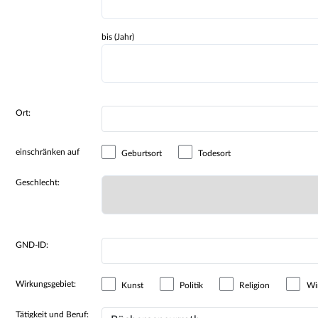
bis (Jahr)
Ort:
einschränken auf
Geburtsort
Todesort
Geschlecht:
GND-ID:
Wirkungsgebiet:
Kunst
Politik
Religion
Wir
Tätigkeit und Beruf: