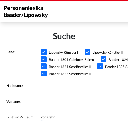
Personenlexika
Baader/Lipowsky
Suche
Band:
Lipowsky Künstler I
Lipowsky Künstler II
Baader 1804 Gelehrtes Baiern
Baader 1824 S
Baader 1824 Schriftsteller II
Baader 1825 Sch
Baader 1825 Schriftsteller II
Nachname:
Vorname:
Lebte im Zeitraum:
von (Jahr)