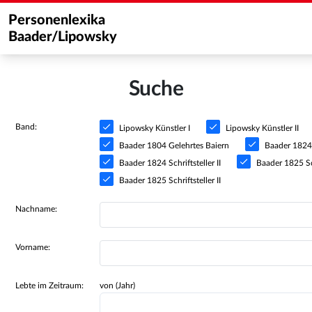
Personenlexika
Baader/Lipowsky
Suche
Band:
Lipowsky Künstler I
Lipowsky Künstler II
Baader 1804 Gelehrtes Baiern
Baader 1824 S
Baader 1824 Schriftsteller II
Baader 1825 Sch
Baader 1825 Schriftsteller II
Nachname:
Vorname:
Lebte im Zeitraum:
von (Jahr)