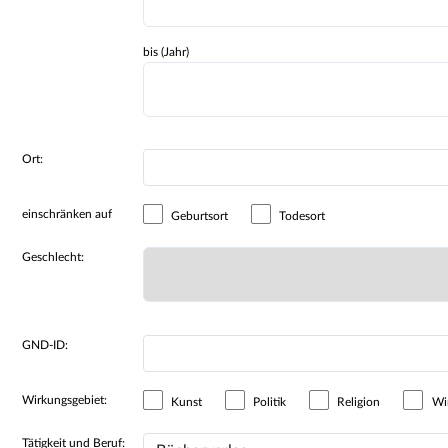
bis (Jahr)
Ort:
einschränken auf
Geburtsort
Todesort
Geschlecht:
GND-ID:
Wirkungsgebiet:
Kunst
Politik
Religion
Wir
Tätigkeit und Beruf: