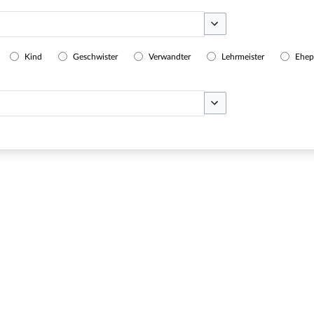
Optionen umschalten
Kind
Geschwister
Verwandter
Lehrmeister
Ehep
Optionen umschalten