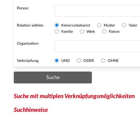
Person:
Relation wählen
Keine/unbekannt
Mutter
Vater
Familie
Werk
Patron
Organisation:
Verknüpfung:
UND
ODER
OHNE
Suche
Suche mit multiplen Verknüpfungsmöglichkeiten
Suchhinweise