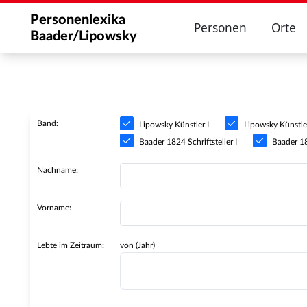
Personenlexika
Personen
Orte
Baader/Lipowsky
Band:
Lipowsky Künstler I
Lipowsky Künstler
Baader 1824 Schriftsteller I
Baader 182
Nachname:
Vorname:
Lebte im Zeitraum:
von (Jahr)