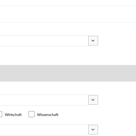
Optionen umschalten
Optionen umschalten
Wirtschaft
Wissenschaft
Optionen umschalten