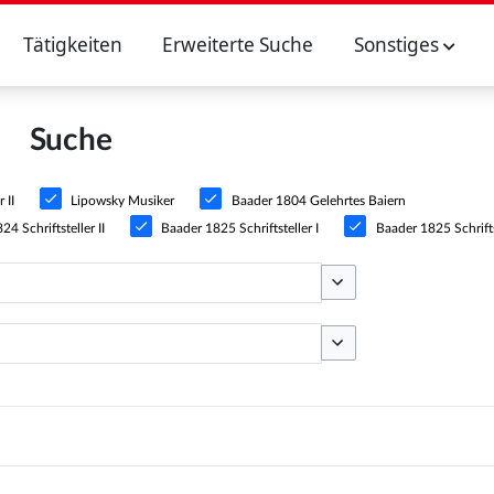
Tätigkeiten
Erweiterte Suche
Sonstiges
Suche
 II
Lipowsky Musiker
Baader 1804 Gelehrtes Baiern
4 Schriftsteller II
Baader 1825 Schriftsteller I
Baader 1825 Schriftst
Optionen umschalten
Optionen umschalten