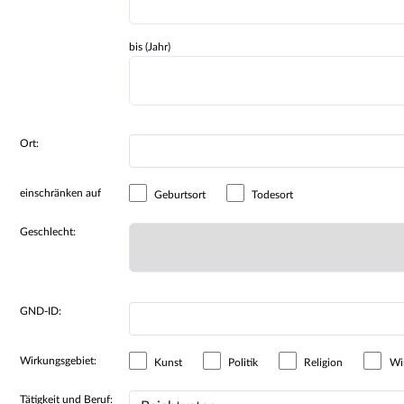
bis (Jahr)
Ort:
einschränken auf
Geburtsort
Todesort
Geschlecht:
GND-ID:
Wirkungsgebiet:
Kunst
Politik
Religion
Wir
Tätigkeit und Beruf: