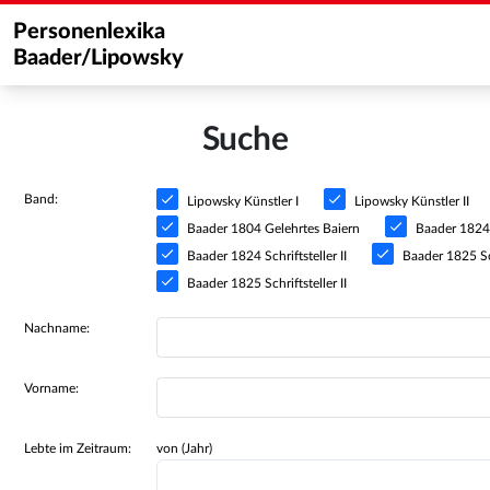
Personenlexika
Baader/Lipowsky
Suche
Band:
Lipowsky Künstler I
Lipowsky Künstler II
Baader 1804 Gelehrtes Baiern
Baader 1824 S
Baader 1824 Schriftsteller II
Baader 1825 Sch
Baader 1825 Schriftsteller II
Nachname:
Vorname:
Lebte im Zeitraum:
von (Jahr)