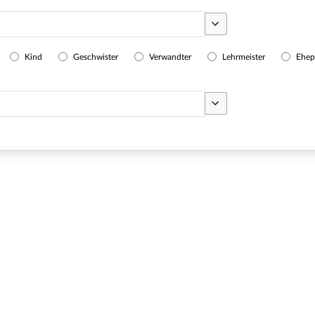
Optionen umschalten
Kind
Geschwister
Verwandter
Lehrmeister
Ehep
Optionen umschalten