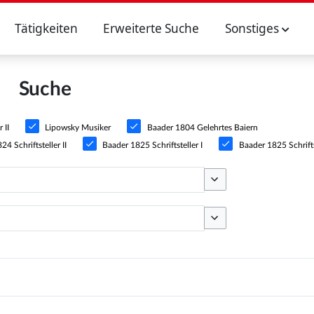
Tätigkeiten
Erweiterte Suche
Sonstiges
Suche
 II
Lipowsky Musiker
Baader 1804 Gelehrtes Baiern
4 Schriftsteller II
Baader 1825 Schriftsteller I
Baader 1825 Schriftst
Optionen umschalten
Optionen umschalten