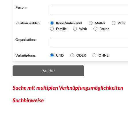
Person:
Relation wählen
Keine/unbekannt
Mutter
Vater
Familie
Werk
Patron
Organisation:
Verknüpfung:
UND
ODER
OHNE
Suche
Suche mit multiplen Verknüpfungsmöglichkeiten
Suchhinweise