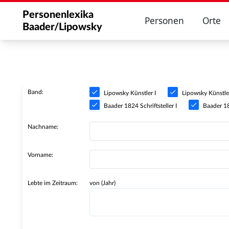
Personenlexika
Personen
Orte
Baader/Lipowsky
Band:
Lipowsky Künstler I
Lipowsky Künstler
Baader 1824 Schriftsteller I
Baader 182
Nachname:
Vorname:
Lebte im Zeitraum:
von (Jahr)