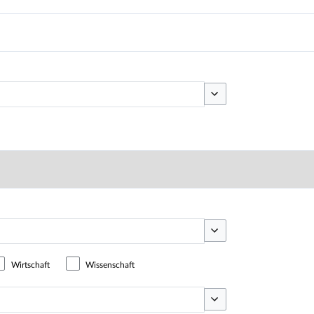
Optionen umschalten
Optionen umschalten
Wirtschaft
Wissenschaft
Optionen umschalten