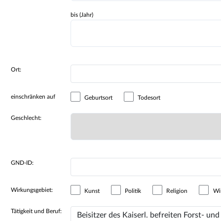
bis (Jahr)
Ort:
einschränken auf
Geburtsort
Todesort
Geschlecht:
GND-ID:
Wirkungsgebiet:
Kunst
Politik
Religion
Wir
Tätigkeit und Beruf: