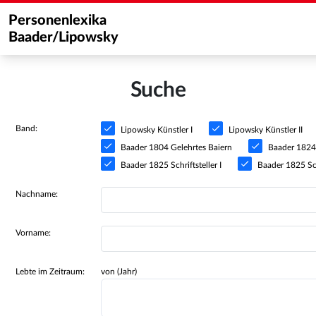
Personenlexika
Baader/Lipowsky
Suche
Band:
Lipowsky Künstler I
Lipowsky Künstler II
Baader 1804 Gelehrtes Baiern
Baader 1824 S
Baader 1825 Schriftsteller I
Baader 1825 Schr
Nachname:
Vorname:
Lebte im Zeitraum:
von (Jahr)