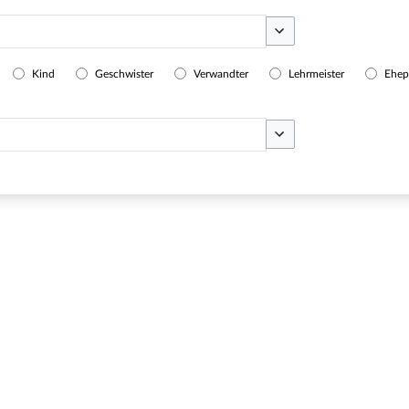
Optionen umschalten
Kind
Geschwister
Verwandter
Lehrmeister
Ehep
Optionen umschalten