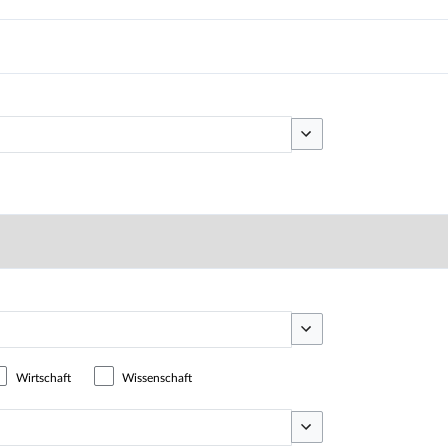
Optionen umschalten
Optionen umschalten
Wirtschaft
Wissenschaft
Optionen umschalten