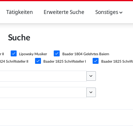
Tätigkeiten
Erweiterte Suche
Sonstiges
Suche
 II
Lipowsky Musiker
Baader 1804 Gelehrtes Baiern
4 Schriftsteller II
Baader 1825 Schriftsteller I
Baader 1825 Schriftst
Optionen umschalten
Optionen umschalten