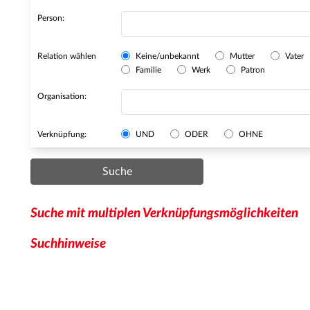
Person:
Relation wählen
Keine/unbekannt
Mutter
Vater
Familie
Werk
Patron
Organisation:
Verknüpfung:
UND
ODER
OHNE
Suche
Suche mit multiplen Verknüpfungsmöglichkeiten
Suchhinweise