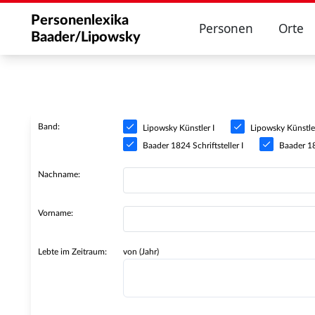
Personenlexika
Personen
Orte
Baader/Lipowsky
Band:
Lipowsky Künstler I
Lipowsky Künstler
Baader 1824 Schriftsteller I
Baader 182
Nachname:
Vorname:
Lebte im Zeitraum:
von (Jahr)