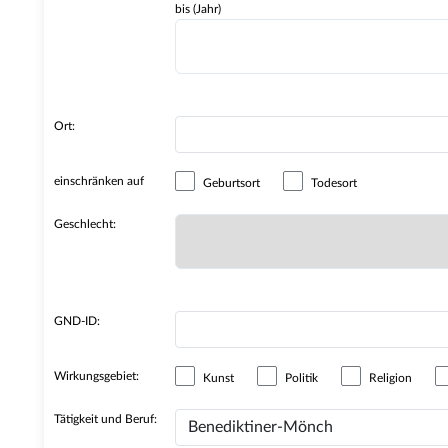
bis (Jahr)
Ort:
einschränken auf
Geburtsort
Todesort
Geschlecht:
GND-ID:
Wirkungsgebiet:
Kunst
Politik
Religion
Tätigkeit und Beruf: