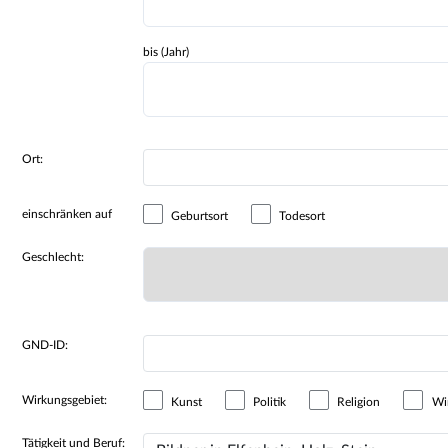
bis (Jahr)
Ort:
einschränken auf
Geburtsort
Todesort
Geschlecht:
GND-ID:
Wirkungsgebiet:
Kunst
Politik
Religion
Wir
Tätigkeit und Beruf: