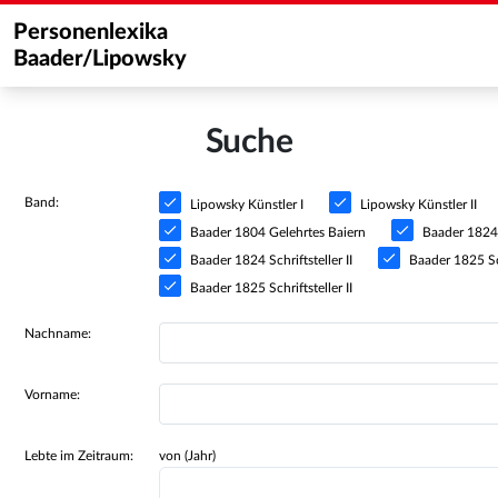
Personenlexika
Baader/Lipowsky
Suche
Band:
Lipowsky Künstler I
Lipowsky Künstler II
Baader 1804 Gelehrtes Baiern
Baader 1824 S
Baader 1824 Schriftsteller II
Baader 1825 Sch
Baader 1825 Schriftsteller II
Nachname:
Vorname:
Lebte im Zeitraum:
von (Jahr)