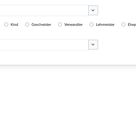
Optionen umschalten
Kind
Geschwister
Verwandter
Lehrmeister
Ehep
Optionen umschalten