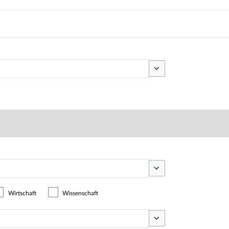
Optionen umschalten
Optionen umschalten
Wirtschaft
Wissenschaft
Optionen umschalten