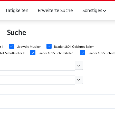
Tätigkeiten
Erweiterte Suche
Sonstiges
Suche
 II
Lipowsky Musiker
Baader 1804 Gelehrtes Baiern
4 Schriftsteller II
Baader 1825 Schriftsteller I
Baader 1825 Schriftst
Optionen umschalten
Optionen umschalten