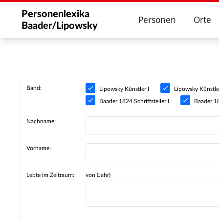
Personenlexika
Personen
Orte
Baader/Lipowsky
Band:
Lipowsky Künstler I
Lipowsky Künstler
Baader 1824 Schriftsteller I
Baader 182
Nachname:
Vorname:
Lebte im Zeitraum:
von (Jahr)