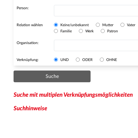
Person:
Relation wählen
Keine/unbekannt
Mutter
Vater
Familie
Werk
Patron
Organisation:
Verknüpfung:
UND
ODER
OHNE
Suche
Suche mit multiplen Verknüpfungsmöglichkeiten
Suchhinweise