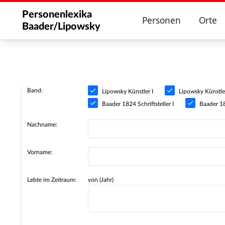
Personenlexika
Personen
Orte
Baader/Lipowsky
Band:
Lipowsky Künstler I
Lipowsky Künstler
Baader 1824 Schriftsteller I
Baader 182
Nachname:
Vorname:
Lebte im Zeitraum:
von (Jahr)