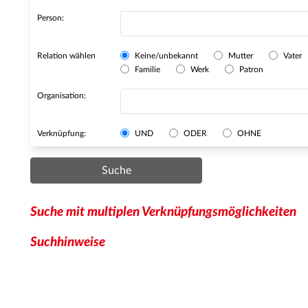
Person:
Relation wählen
Keine/unbekannt
Mutter
Vater
Familie
Werk
Patron
Organisation:
Verknüpfung:
UND
ODER
OHNE
Suche
Suche mit multiplen Verknüpfungsmöglichkeiten
Suchhinweise