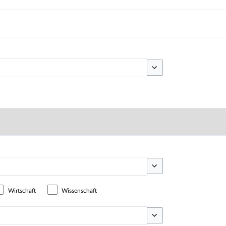
Optionen umschalten
Optionen umschalten
Wirtschaft
Wissenschaft
Optionen umschalten