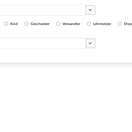
Optionen umschalten
Kind
Geschwister
Verwandter
Lehrmeister
Ehep
Optionen umschalten