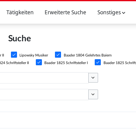
Tätigkeiten
Erweiterte Suche
Sonstiges
Suche
 II
Lipowsky Musiker
Baader 1804 Gelehrtes Baiern
4 Schriftsteller II
Baader 1825 Schriftsteller I
Baader 1825 Schriftst
Optionen umschalten
Optionen umschalten