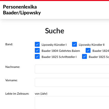
Personenlexika
Baader/Lipowsky
Suche
Band:
Lipowsky Künstler I
Lipowsky Künstler II
Baader 1804 Gelehrtes Baiern
Baader 1824 S
Baader 1825 Schriftsteller I
Baader 1825 Schr
Nachname:
Vorname:
Lebte im Zeitraum:
von (Jahr)