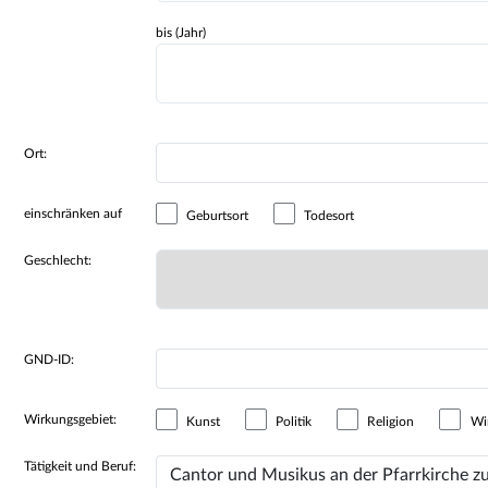
bis (Jahr)
Ort:
einschränken auf
Geburtsort
Todesort
Geschlecht:
GND-ID:
Wirkungsgebiet:
Kunst
Politik
Religion
Wir
Tätigkeit und Beruf: