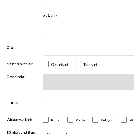
bis (Jahr)
Ort:
einschränken auf
Geburtsort
Todesort
Geschlecht:
GND-ID:
Wirkungsgebiet:
Kunst
Politik
Religion
Wir
Tätigkeit und Beruf: