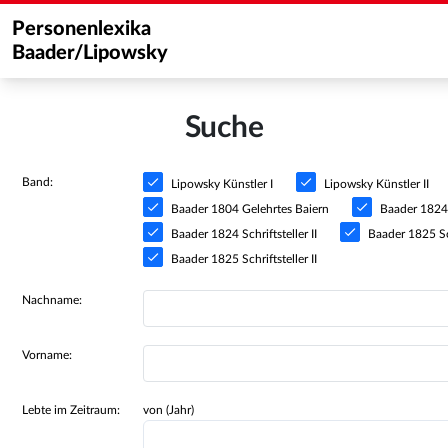
Personenlexika
Baader/Lipowsky
Suche
Band:
Lipowsky Künstler I
Lipowsky Künstler II
Baader 1804 Gelehrtes Baiern
Baader 1824 S
Baader 1824 Schriftsteller II
Baader 1825 Sch
Baader 1825 Schriftsteller II
Nachname:
Vorname:
Lebte im Zeitraum:
von (Jahr)