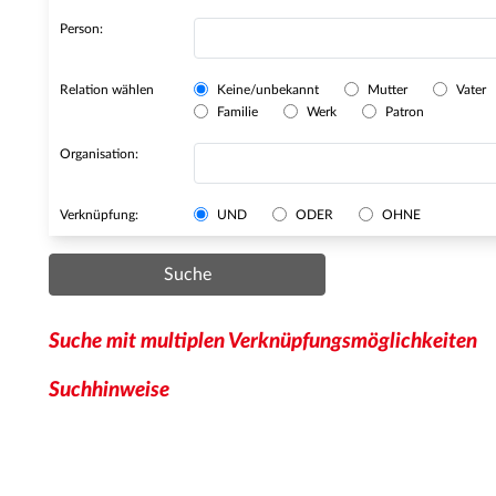
Person:
Relation wählen
Keine/unbekannt
Mutter
Vater
Familie
Werk
Patron
Organisation:
Verknüpfung:
UND
ODER
OHNE
Suche
Suche mit multiplen Verknüpfungsmöglichkeiten
Suchhinweise