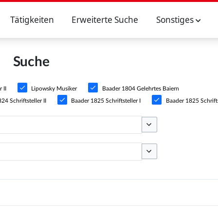
Tätigkeiten
Erweiterte Suche
Sonstiges
Suche
 II
Lipowsky Musiker
Baader 1804 Gelehrtes Baiern
4 Schriftsteller II
Baader 1825 Schriftsteller I
Baader 1825 Schriftst
Optionen umschalten
Optionen umschalten