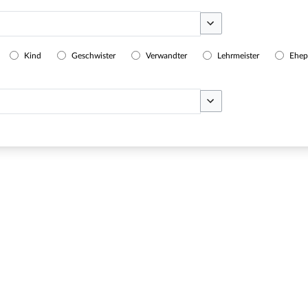
Optionen umschalten
Kind
Geschwister
Verwandter
Lehrmeister
Ehep
Optionen umschalten