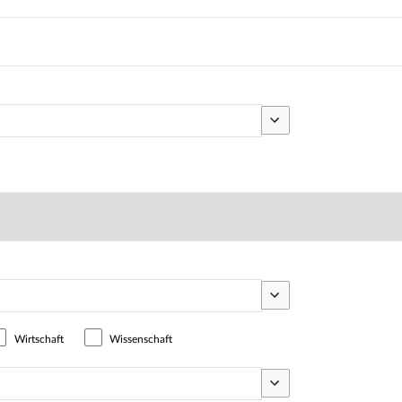
Optionen umschalten
Optionen umschalten
Wirtschaft
Wissenschaft
Optionen umschalten