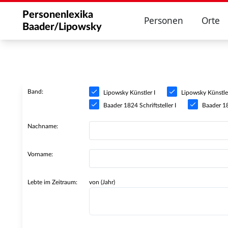
Personenlexika
Personen
Orte
Baader/Lipowsky
Band:
Lipowsky Künstler I
Lipowsky Künstler
Baader 1824 Schriftsteller I
Baader 182
Nachname:
Vorname:
Lebte im Zeitraum:
von (Jahr)