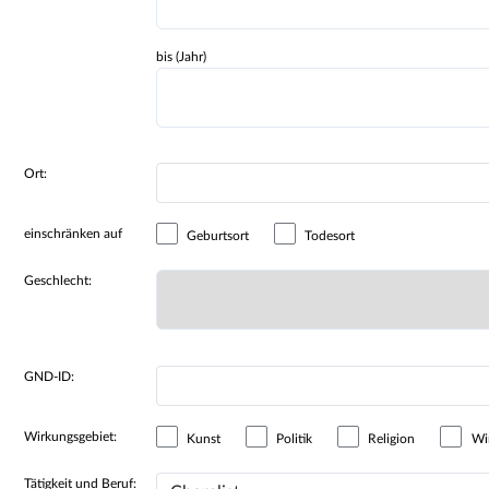
bis (Jahr)
Ort:
einschränken auf
Geburtsort
Todesort
Geschlecht:
GND-ID:
Wirkungsgebiet:
Kunst
Politik
Religion
Wir
Tätigkeit und Beruf: