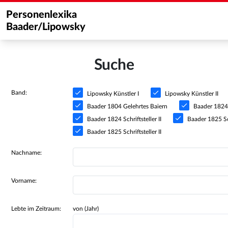
Personenlexika
Baader/Lipowsky
Suche
Band:
Lipowsky Künstler I
Lipowsky Künstler II
Baader 1804 Gelehrtes Baiern
Baader 1824 S
Baader 1824 Schriftsteller II
Baader 1825 Sch
Baader 1825 Schriftsteller II
Nachname:
Vorname:
Lebte im Zeitraum:
von (Jahr)