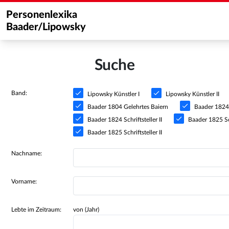
Personenlexika
Baader/Lipowsky
Suche
Band:
Lipowsky Künstler I
Lipowsky Künstler II
Baader 1804 Gelehrtes Baiern
Baader 1824 S
Baader 1824 Schriftsteller II
Baader 1825 Sch
Baader 1825 Schriftsteller II
Nachname:
Vorname:
Lebte im Zeitraum:
von (Jahr)