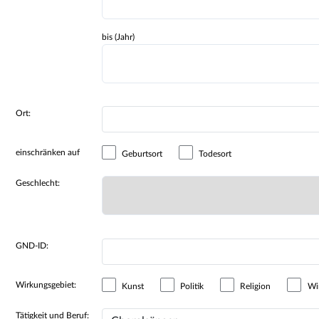
bis (Jahr)
Ort:
einschränken auf
Geburtsort
Todesort
Geschlecht:
GND-ID:
Wirkungsgebiet:
Kunst
Politik
Religion
Wir
Tätigkeit und Beruf: