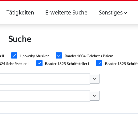
Tätigkeiten
Erweiterte Suche
Sonstiges
Suche
 II
Lipowsky Musiker
Baader 1804 Gelehrtes Baiern
4 Schriftsteller II
Baader 1825 Schriftsteller I
Baader 1825 Schriftst
Optionen umschalten
Optionen umschalten