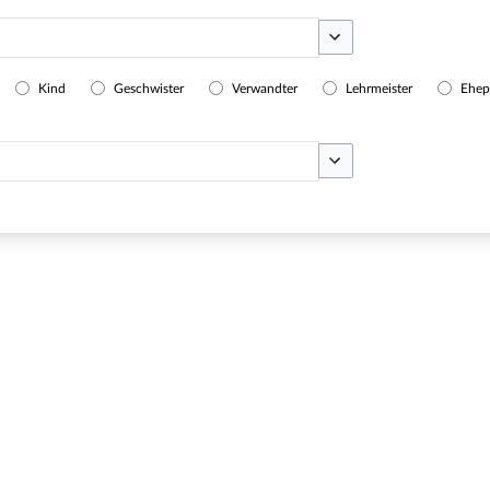
Optionen umschalten
Kind
Geschwister
Verwandter
Lehrmeister
Ehep
Optionen umschalten