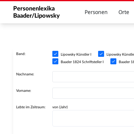
Personenlexika
Personen
Orte
Baader/Lipowsky
Band:
Lipowsky Künstler I
Lipowsky Künstler
Baader 1824 Schriftsteller I
Baader 182
Nachname:
Vorname:
Lebte im Zeitraum:
von (Jahr)