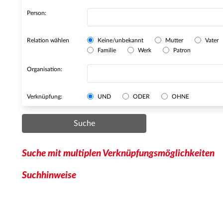
Person:
Relation wählen
Keine/unbekannt
Mutter
Vater
Familie
Werk
Patron
Organisation:
Verknüpfung:
UND
ODER
OHNE
Suche
Suche mit multiplen Verknüpfungsmöglichkeiten
Suchhinweise