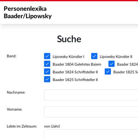
Personenlexika
Baader/Lipowsky
Suche
Band:
Lipowsky Künstler I
Lipowsky Künstler II
Baader 1804 Gelehrtes Baiern
Baader 1824 S
Baader 1824 Schriftsteller II
Baader 1825 Sch
Baader 1825 Schriftsteller II
Nachname:
Vorname:
Lebte im Zeitraum:
von (Jahr)