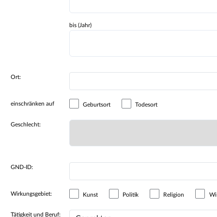
bis (Jahr)
Ort:
einschränken auf
Geburtsort
Todesort
Geschlecht:
GND-ID:
Wirkungsgebiet:
Kunst
Politik
Religion
Wir
Tätigkeit und Beruf: