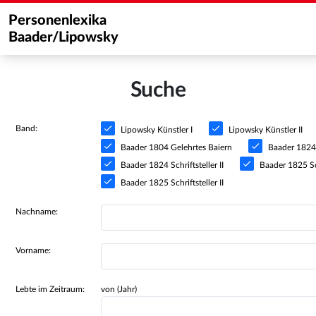
Personenlexika
Baader/Lipowsky
Suche
Band:
Lipowsky Künstler I
Lipowsky Künstler II
Baader 1804 Gelehrtes Baiern
Baader 1824 S
Baader 1824 Schriftsteller II
Baader 1825 Sch
Baader 1825 Schriftsteller II
Nachname:
Vorname:
Lebte im Zeitraum:
von (Jahr)