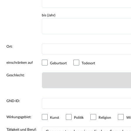
bis (Jahr)
Ort:
einschränken auf
Geburtsort
Todesort
Geschlecht:
GND-ID:
Wirkungsgebiet:
Kunst
Politik
Religion
Wir
Tätigkeit und Beruf: