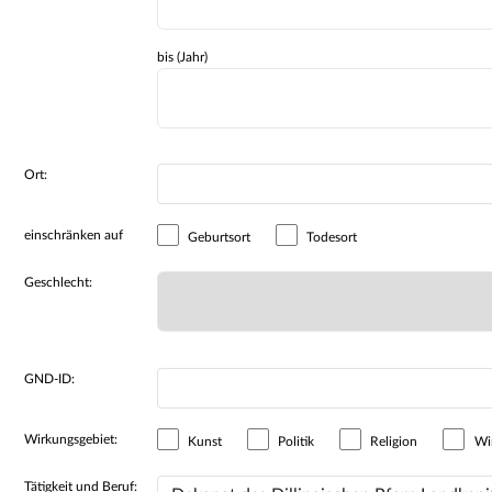
bis (Jahr)
Ort:
einschränken auf
Geburtsort
Todesort
Geschlecht:
GND-ID:
Wirkungsgebiet:
Kunst
Politik
Religion
Wir
Tätigkeit und Beruf: