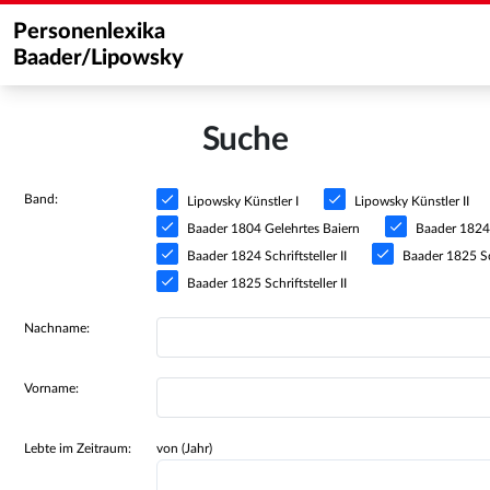
Personenlexika
Baader/Lipowsky
Suche
Band:
Lipowsky Künstler I
Lipowsky Künstler II
Baader 1804 Gelehrtes Baiern
Baader 1824 S
Baader 1824 Schriftsteller II
Baader 1825 Sch
Baader 1825 Schriftsteller II
Nachname:
Vorname:
Lebte im Zeitraum:
von (Jahr)