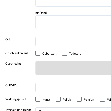
bis (Jahr)
Ort:
einschränken auf
Geburtsort
Todesort
Geschlecht:
GND-ID:
Wirkungsgebiet:
Kunst
Politik
Religion
Wir
Tätigkeit und Beruf: