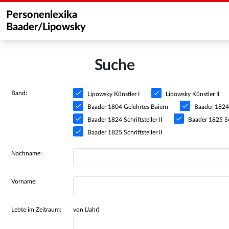
Personenlexika
Baader/Lipowsky
Suche
Band:
Lipowsky Künstler I
Lipowsky Künstler II
Baader 1804 Gelehrtes Baiern
Baader 1824 S
Baader 1824 Schriftsteller II
Baader 1825 Sch
Baader 1825 Schriftsteller II
Nachname:
Vorname:
Lebte im Zeitraum:
von (Jahr)