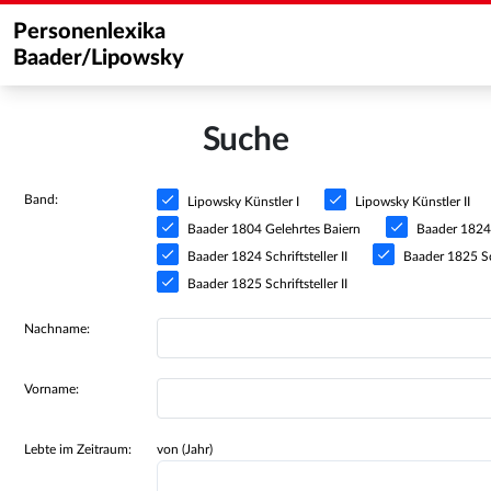
Personenlexika
Baader/Lipowsky
Suche
Band:
Lipowsky Künstler I
Lipowsky Künstler II
Baader 1804 Gelehrtes Baiern
Baader 1824 S
Baader 1824 Schriftsteller II
Baader 1825 Sch
Baader 1825 Schriftsteller II
Nachname:
Vorname:
Lebte im Zeitraum:
von (Jahr)