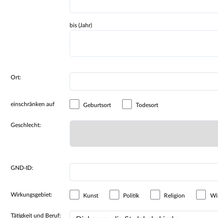
bis (Jahr)
Ort:
einschränken auf
Geburtsort
Todesort
Geschlecht:
GND-ID:
Wirkungsgebiet:
Kunst
Politik
Religion
Wir
Tätigkeit und Beruf: