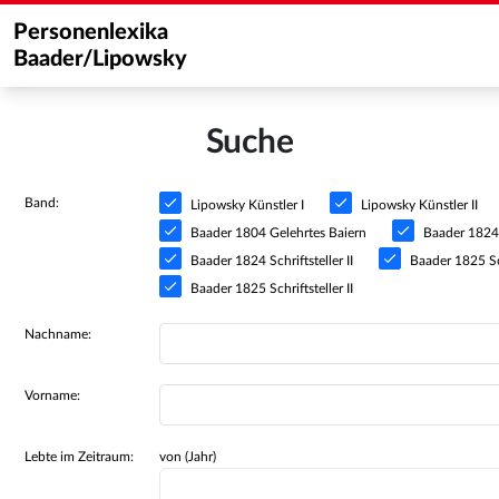
Personenlexika
Baader/Lipowsky
Suche
Band:
Lipowsky Künstler I
Lipowsky Künstler II
Baader 1804 Gelehrtes Baiern
Baader 1824 S
Baader 1824 Schriftsteller II
Baader 1825 Sch
Baader 1825 Schriftsteller II
Nachname:
Vorname:
Lebte im Zeitraum:
von (Jahr)