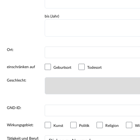
bis (Jahr)
Ort:
einschränken auf
Geburtsort
Todesort
Geschlecht:
GND-ID:
Wirkungsgebiet:
Kunst
Politik
Religion
Wir
Tätigkeit und Beruf: