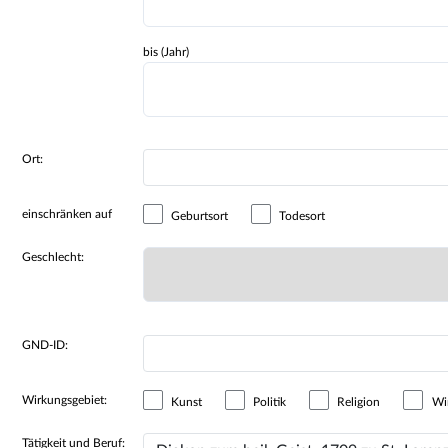
bis (Jahr)
Ort:
einschränken auf
Geburtsort
Todesort
Geschlecht:
GND-ID:
Wirkungsgebiet:
Kunst
Politik
Religion
Wir
Tätigkeit und Beruf: