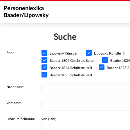
Personenlexika
Baader/Lipowsky
Suche
Band:
Lipowsky Künstler I
Lipowsky Künstler II
Baader 1804 Gelehrtes Baiern
Baader 1824 S
Baader 1824 Schriftsteller II
Baader 1825 Sch
Baader 1825 Schriftsteller II
Nachname:
Vorname:
Lebte im Zeitraum:
von (Jahr)