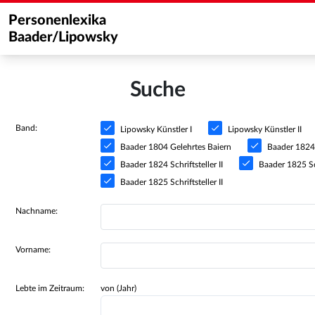
Personenlexika
Baader/Lipowsky
Suche
Band:
Lipowsky Künstler I
Lipowsky Künstler II
Baader 1804 Gelehrtes Baiern
Baader 1824 S
Baader 1824 Schriftsteller II
Baader 1825 Sch
Baader 1825 Schriftsteller II
Nachname:
Vorname:
Lebte im Zeitraum:
von (Jahr)