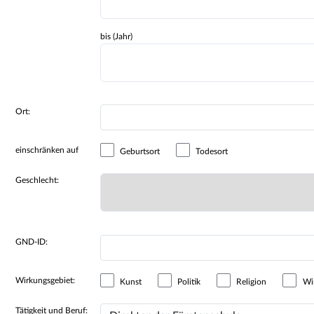
bis (Jahr)
Ort:
einschränken auf
Geburtsort
Todesort
Geschlecht:
GND-ID:
Wirkungsgebiet:
Kunst
Politik
Religion
Wir
Tätigkeit und Beruf: