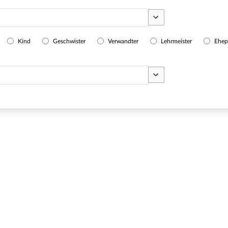
Optionen umschalten
Kind
Geschwister
Verwandter
Lehrmeister
Ehep
Optionen umschalten