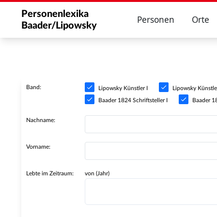
Personenlexika
Personen
Orte
Baader/Lipowsky
Band:
Lipowsky Künstler I
Lipowsky Künstler
Baader 1824 Schriftsteller I
Baader 182
Nachname:
Vorname:
Lebte im Zeitraum:
von (Jahr)