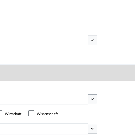
Optionen umschalten
Optionen umschalten
Wirtschaft
Wissenschaft
Optionen umschalten