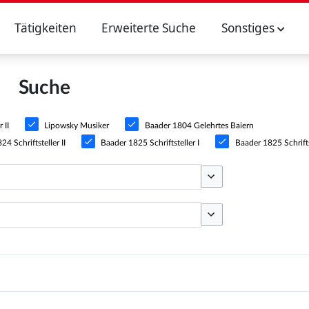
Tätigkeiten
Erweiterte Suche
Sonstiges
Suche
 II
Lipowsky Musiker
Baader 1804 Gelehrtes Baiern
4 Schriftsteller II
Baader 1825 Schriftsteller I
Baader 1825 Schriftst
Optionen umschalten
Optionen umschalten