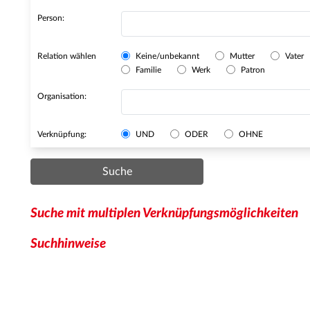
Person:
Relation wählen
Keine/unbekannt
Mutter
Vater
Familie
Werk
Patron
Organisation:
Verknüpfung:
UND
ODER
OHNE
Suche
Suche mit multiplen Verknüpfungsmöglichkeiten
Suchhinweise