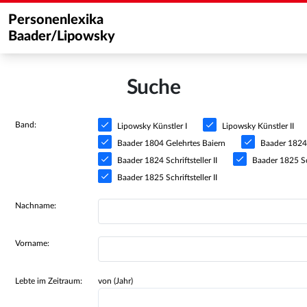
Personenlexika
Baader/Lipowsky
Suche
Band:
Lipowsky Künstler I
Lipowsky Künstler II
Baader 1804 Gelehrtes Baiern
Baader 1824 S
Baader 1824 Schriftsteller II
Baader 1825 Sch
Baader 1825 Schriftsteller II
Nachname:
Vorname:
Lebte im Zeitraum:
von (Jahr)