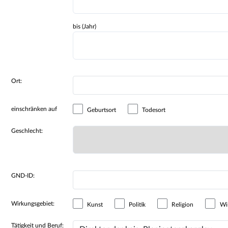
bis (Jahr)
Ort:
einschränken auf
Geburtsort
Todesort
Geschlecht:
GND-ID:
Wirkungsgebiet:
Kunst
Politik
Religion
Wir
Tätigkeit und Beruf: