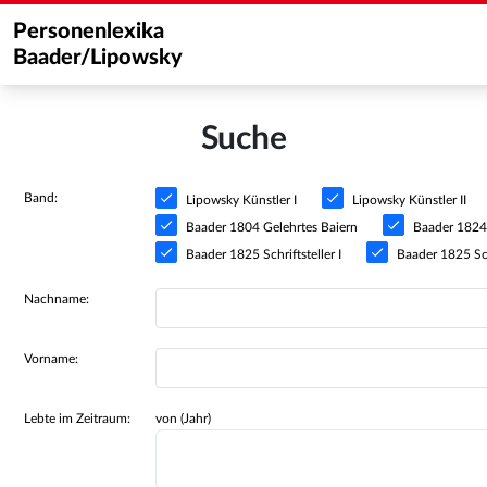
Personenlexika
Baader/Lipowsky
Suche
Band:
Lipowsky Künstler I
Lipowsky Künstler II
Baader 1804 Gelehrtes Baiern
Baader 1824 S
Baader 1825 Schriftsteller I
Baader 1825 Schr
Nachname:
Vorname:
Lebte im Zeitraum:
von (Jahr)