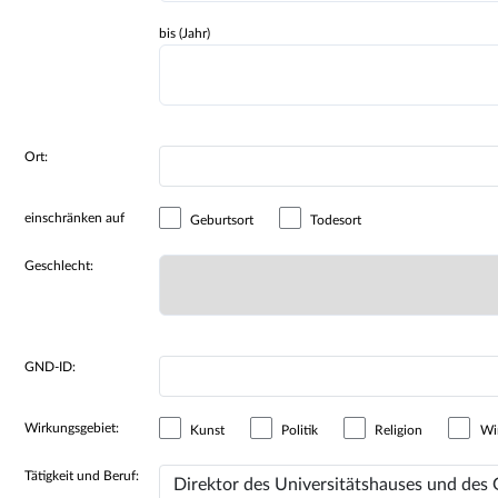
bis (Jahr)
Ort:
einschränken auf
Geburtsort
Todesort
Geschlecht:
GND-ID:
Wirkungsgebiet:
Kunst
Politik
Religion
Wir
Tätigkeit und Beruf: