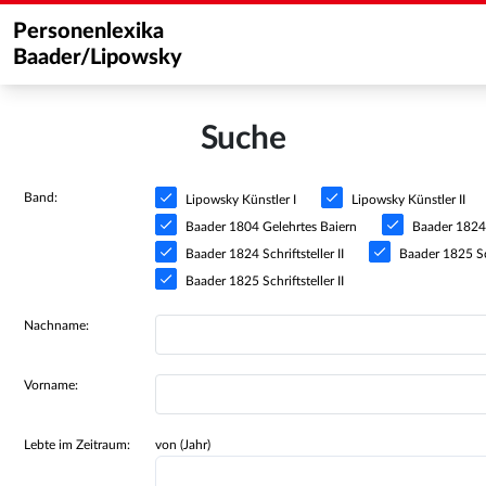
Personenlexika
Baader/Lipowsky
Suche
Band:
Lipowsky Künstler I
Lipowsky Künstler II
Baader 1804 Gelehrtes Baiern
Baader 1824 S
Baader 1824 Schriftsteller II
Baader 1825 Sch
Baader 1825 Schriftsteller II
Nachname:
Vorname:
Lebte im Zeitraum:
von (Jahr)