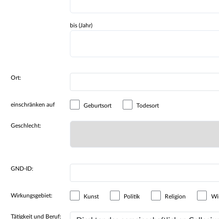
bis (Jahr)
Ort:
einschränken auf
Geburtsort
Todesort
Geschlecht:
GND-ID:
Wirkungsgebiet:
Kunst
Politik
Religion
Wir
Tätigkeit und Beruf: