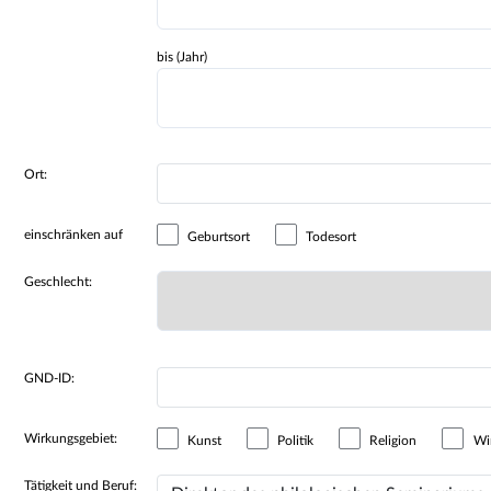
bis (Jahr)
Ort:
einschränken auf
Geburtsort
Todesort
Geschlecht:
GND-ID:
Wirkungsgebiet:
Kunst
Politik
Religion
Wir
Tätigkeit und Beruf: