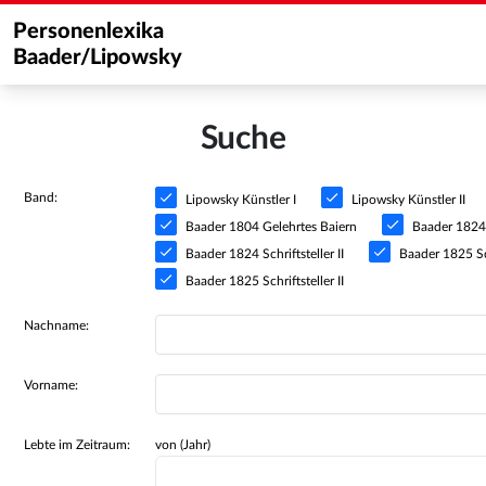
Personenlexika
Baader/Lipowsky
Suche
Band:
Lipowsky Künstler I
Lipowsky Künstler II
Baader 1804 Gelehrtes Baiern
Baader 1824 S
Baader 1824 Schriftsteller II
Baader 1825 Sch
Baader 1825 Schriftsteller II
Nachname:
Vorname:
Lebte im Zeitraum:
von (Jahr)