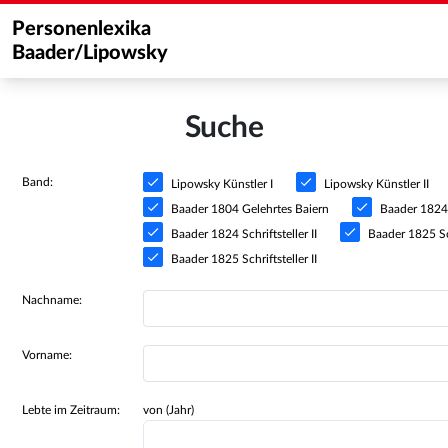
Personenlexika
Baader/Lipowsky
Suche
Band:
Lipowsky Künstler I
Lipowsky Künstler II
Baader 1804 Gelehrtes Baiern
Baader 1824 S
Baader 1824 Schriftsteller II
Baader 1825 Sch
Baader 1825 Schriftsteller II
Nachname:
Vorname:
Lebte im Zeitraum:
von (Jahr)