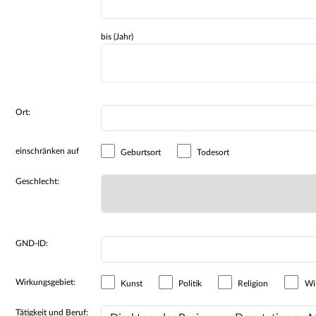
bis (Jahr)
Ort:
einschränken auf
Geburtsort
Todesort
Geschlecht:
GND-ID:
Wirkungsgebiet:
Kunst
Politik
Religion
Wir
Tätigkeit und Beruf: