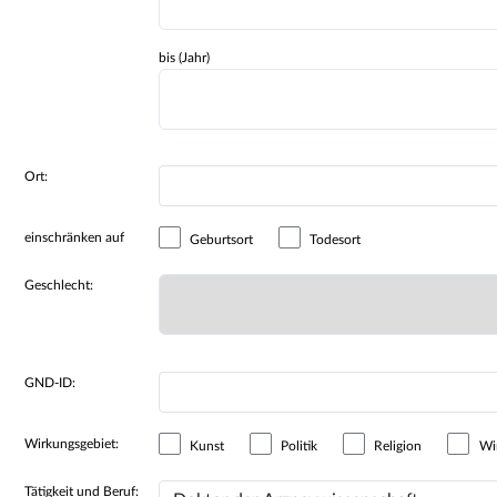
bis (Jahr)
Ort:
einschränken auf
Geburtsort
Todesort
Geschlecht:
GND-ID:
Wirkungsgebiet:
Kunst
Politik
Religion
Wir
Tätigkeit und Beruf: