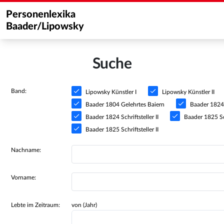
Personenlexika
Baader/Lipowsky
Suche
Band:
Lipowsky Künstler I
Lipowsky Künstler II
Baader 1804 Gelehrtes Baiern
Baader 1824 S
Baader 1824 Schriftsteller II
Baader 1825 Sch
Baader 1825 Schriftsteller II
Nachname:
Vorname:
Lebte im Zeitraum:
von (Jahr)