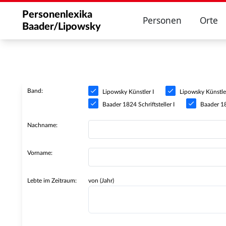
Personenlexika
Personen
Orte
Baader/Lipowsky
Band:
Lipowsky Künstler I
Lipowsky Künstler
Baader 1824 Schriftsteller I
Baader 182
Nachname:
Vorname:
Lebte im Zeitraum:
von (Jahr)