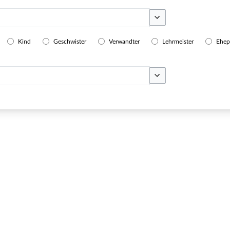
Optionen umschalten
Kind
Geschwister
Verwandter
Lehrmeister
Ehep
Optionen umschalten