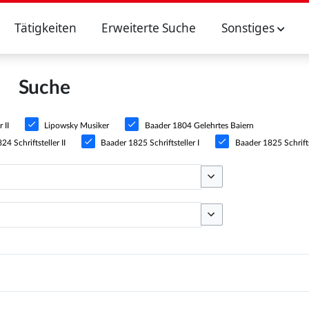
Tätigkeiten
Erweiterte Suche
Sonstiges
Suche
 II
Lipowsky Musiker
Baader 1804 Gelehrtes Baiern
4 Schriftsteller II
Baader 1825 Schriftsteller I
Baader 1825 Schriftst
Optionen umschalten
Optionen umschalten