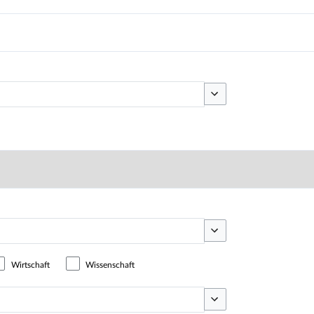
Optionen umschalten
Optionen umschalten
Wirtschaft
Wissenschaft
Optionen umschalten