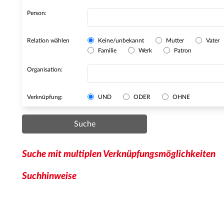
Person:
Relation wählen
Keine/unbekannt
Mutter
Vater
Familie
Werk
Patron
Organisation:
Verknüpfung:
UND
ODER
OHNE
Suche
Suche mit multiplen Verknüpfungsmöglichkeiten
Suchhinweise