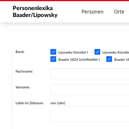
Personenlexika
Personen
Orte
Baader/Lipowsky
Band:
Lipowsky Künstler I
Lipowsky Künstler
Baader 1824 Schriftsteller I
Baader 182
Nachname:
Vorname:
Lebte im Zeitraum:
von (Jahr)