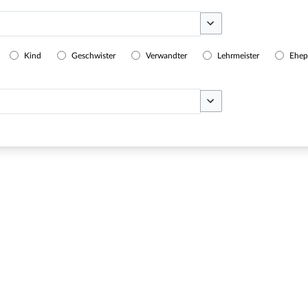
Optionen umschalten
Kind
Geschwister
Verwandter
Lehrmeister
Ehep
Optionen umschalten