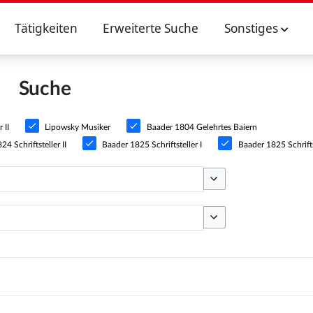
Tätigkeiten
Erweiterte Suche
Sonstiges
Suche
 II
Lipowsky Musiker
Baader 1804 Gelehrtes Baiern
4 Schriftsteller II
Baader 1825 Schriftsteller I
Baader 1825 Schriftst
Optionen umschalten
Optionen umschalten