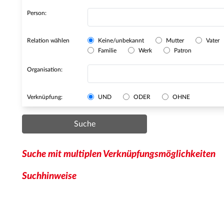
Person:
Relation wählen
Keine/unbekannt
Mutter
Vater
Familie
Werk
Patron
Organisation:
Verknüpfung:
UND
ODER
OHNE
Suche
Suche mit multiplen Verknüpfungsmöglichkeiten
Suchhinweise