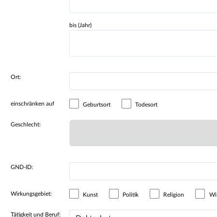
bis (Jahr)
Ort:
einschränken auf
Geburtsort
Todesort
Geschlecht:
GND-ID:
Wirkungsgebiet:
Kunst
Politik
Religion
Wir
Tätigkeit und Beruf: