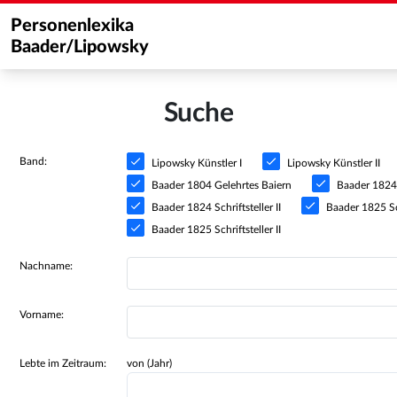
Personenlexika
Baader/Lipowsky
Suche
Band:
Lipowsky Künstler I
Lipowsky Künstler II
Baader 1804 Gelehrtes Baiern
Baader 1824 S
Baader 1824 Schriftsteller II
Baader 1825 Sch
Baader 1825 Schriftsteller II
Nachname:
Vorname:
Lebte im Zeitraum:
von (Jahr)