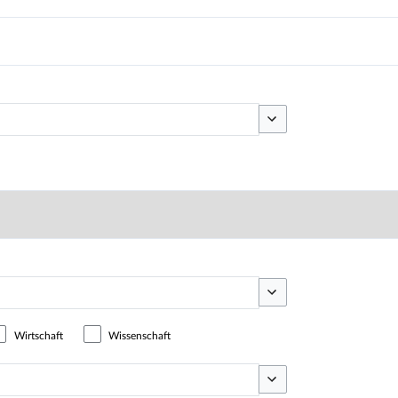
Optionen umschalten
Optionen umschalten
Wirtschaft
Wissenschaft
Optionen umschalten