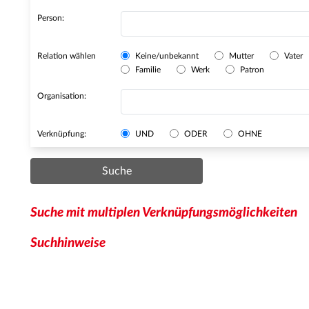
Person:
Relation wählen
Keine/unbekannt
Mutter
Vater
Familie
Werk
Patron
Organisation:
Verknüpfung:
UND
ODER
OHNE
Suche
Suche mit multiplen Verknüpfungsmöglichkeiten
Suchhinweise