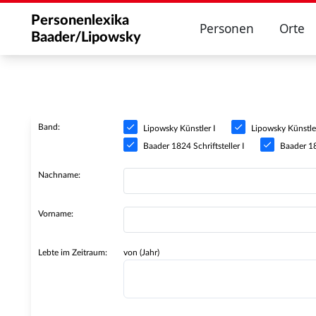
Personenlexika
Personen
Orte
Baader/Lipowsky
Band:
Lipowsky Künstler I
Lipowsky Künstler
Baader 1824 Schriftsteller I
Baader 182
Nachname:
Vorname:
Lebte im Zeitraum:
von (Jahr)