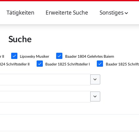
Tätigkeiten
Erweiterte Suche
Sonstiges
Suche
 II
Lipowsky Musiker
Baader 1804 Gelehrtes Baiern
4 Schriftsteller II
Baader 1825 Schriftsteller I
Baader 1825 Schriftst
Optionen umschalten
Optionen umschalten