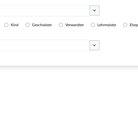
Optionen umschalten
Kind
Geschwister
Verwandter
Lehrmeister
Ehep
Optionen umschalten