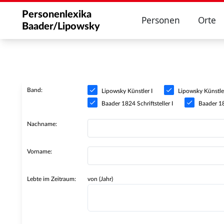
Personenlexika
Personen
Orte
Baader/Lipowsky
Band:
Lipowsky Künstler I
Lipowsky Künstler
Baader 1824 Schriftsteller I
Baader 182
Nachname:
Vorname:
Lebte im Zeitraum:
von (Jahr)