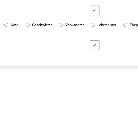
Optionen umschalten
Kind
Geschwister
Verwandter
Lehrmeister
Ehep
Optionen umschalten