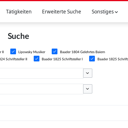
Tätigkeiten
Erweiterte Suche
Sonstiges
Suche
 II
Lipowsky Musiker
Baader 1804 Gelehrtes Baiern
4 Schriftsteller II
Baader 1825 Schriftsteller I
Baader 1825 Schriftst
Optionen umschalten
Optionen umschalten