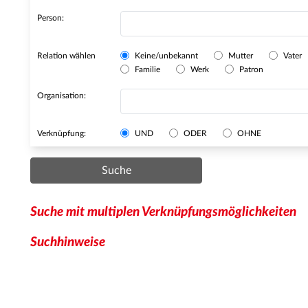
Person:
Relation wählen
Keine/unbekannt
Mutter
Vater
Familie
Werk
Patron
Organisation:
Verknüpfung:
UND
ODER
OHNE
Suche
Suche mit multiplen Verknüpfungsmöglichkeiten
Suchhinweise