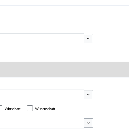
Optionen umschalten
Optionen umschalten
Wirtschaft
Wissenschaft
Optionen umschalten