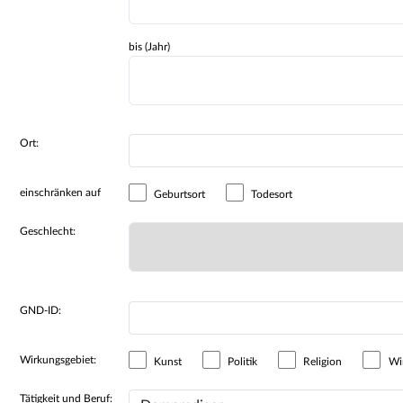
bis (Jahr)
Ort:
einschränken auf
Geburtsort
Todesort
Geschlecht:
GND-ID:
Wirkungsgebiet:
Kunst
Politik
Religion
Wir
Tätigkeit und Beruf: