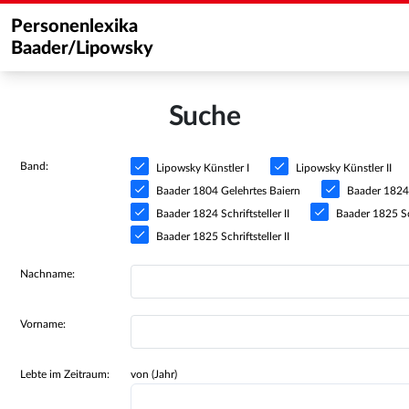
Personenlexika
Baader/Lipowsky
Suche
Band:
Lipowsky Künstler I
Lipowsky Künstler II
Baader 1804 Gelehrtes Baiern
Baader 1824 S
Baader 1824 Schriftsteller II
Baader 1825 Sch
Baader 1825 Schriftsteller II
Nachname:
Vorname:
Lebte im Zeitraum:
von (Jahr)