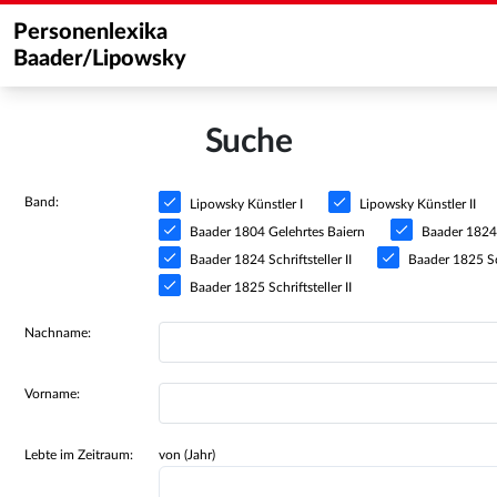
Personenlexika
Baader/Lipowsky
Suche
Band:
Lipowsky Künstler I
Lipowsky Künstler II
Baader 1804 Gelehrtes Baiern
Baader 1824 S
Baader 1824 Schriftsteller II
Baader 1825 Sch
Baader 1825 Schriftsteller II
Nachname:
Vorname:
Lebte im Zeitraum:
von (Jahr)