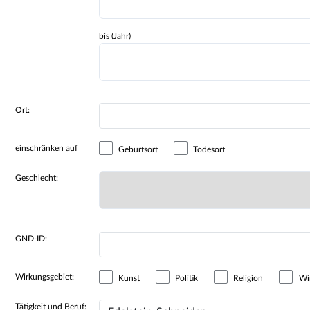
bis (Jahr)
Ort:
einschränken auf
Geburtsort
Todesort
Geschlecht:
GND-ID:
Wirkungsgebiet:
Kunst
Politik
Religion
Wir
Tätigkeit und Beruf: